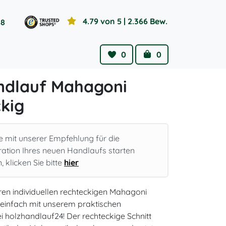
4.79 von 5
| 2.366 Bew.
58
0
0
Wishlist
Cart
ndlauf Mahagoni
kig
e mit unserer Empfehlung für die
ration Ihres neuen Handlaufs starten
 klicken Sie bitte
hier
hren individuellen rechteckigen Mahagoni
einfach mit unserem praktischen
i holzhandlauf24! Der rechteckige Schnitt