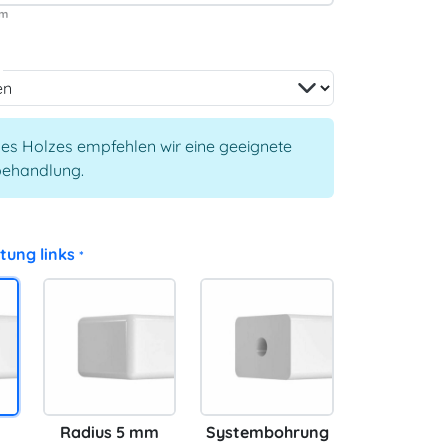
es Holzes empfehlen wir eine geeignete
behandlung.
tung links
*
Radius 5 mm
Systembohrung