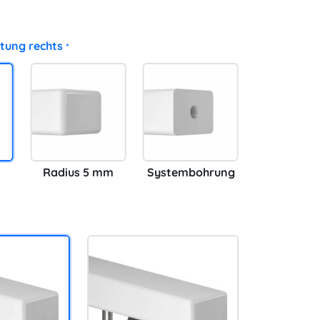
tung rechts
*
Radius 5 mm
Systembohrung