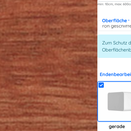
min: 10
max: 600
Oberfläche
*
Zum Schutz d
Oberflächen
Endenbearbei
gerade