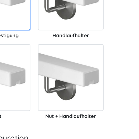
estigung
Handlaufhalter
t
Nut + Handlaufhalter
guration