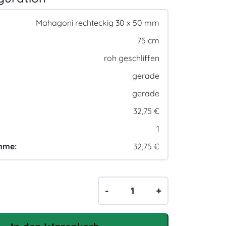
Mahagoni rechteckig 30 x 50 mm
75 cm
roh geschliffen
gerade
gerade
32,75 €
1
mme:
32,75 €
H
-
+
o
l
z