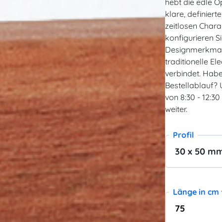
hebt die edle O
klare, definier
zeitlosen Chara
konfigurieren S
Designmerkmale
traditionelle 
verbindet. Hab
Bestellablauf? 
von 8:30 - 12:30
weiter.
Profil
Länge in cm