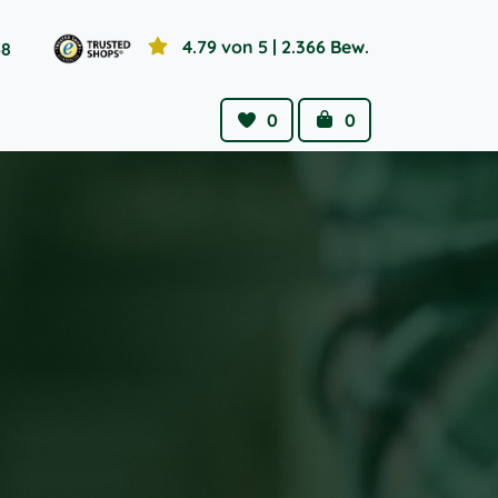
4.79 von 5
| 2.366 Bew.
58
0
0
Wishlist
Cart