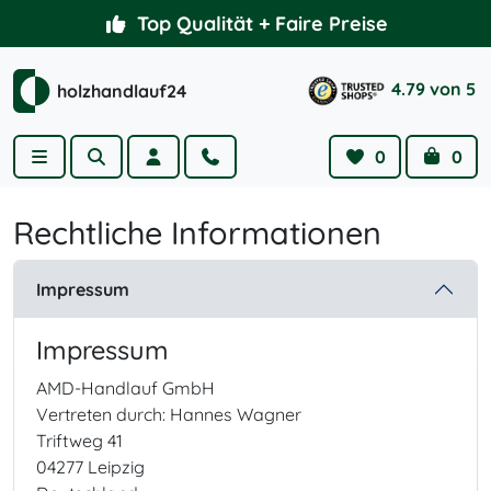
Weiter zum Inhalt
4.79 von 5 | 2.366 Bewertungen
Handläufe nach Wunschmaß
Top Qualität + Faire Preise
4.79 von 5
holzhandlauf24
Menu
Suche
Account
Hilfe
0
0
Wishlist
Cart
Rechtliche Informationen
Impressum
Impressum
AMD-Handlauf GmbH
Vertreten durch: Hannes Wagner
Triftweg 41
04277 Leipzig