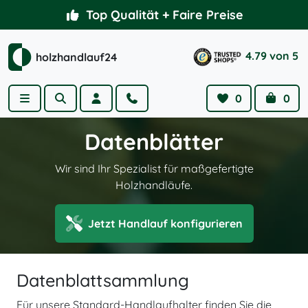
Weiter zum Inhalt
4.79 von 5 | 2.366 Bewertungen
Handläufe nach Wunschmaß
Top Qualität + Faire Preise
4.79 von 5
holzhandlauf24
Menu
Suche
Account
Hilfe
0
0
Wishlist
Cart
Datenblätter
Wir sind Ihr Spezialist für maßgefertigte
Holzhandläufe.
Jetzt Handlauf konfigurieren
Datenblattsammlung
Für unsere Standard-Handlaufhalter finden Sie die