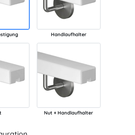
estigung
Handlaufhalter
t
Nut + Handlaufhalter
guration