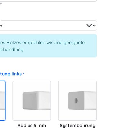
es Holzes empfehlen wir eine geeignete
behandlung.
tung links
*
Radius 5 mm
Systembohrung