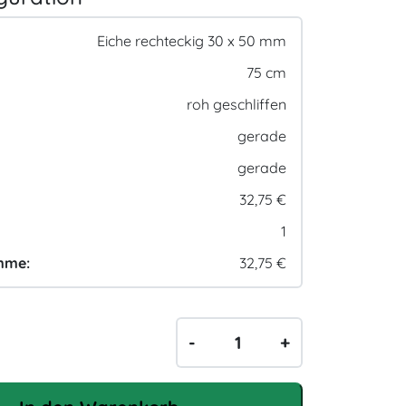
Eiche rechteckig 30 x 50 mm
75 cm
roh geschliffen
gerade
gerade
32,75 €
1
mme:
32,75 €
H
-
+
o
l
z