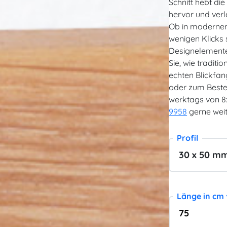
Schnitt hebt di
hervor und verl
Ob in modernem
wenigen Klicks 
Designelemente 
Sie, wie tradit
echten Blickfan
oder zum Beste
werktags von 8:3
9958
gerne weit
Profil
Länge in cm