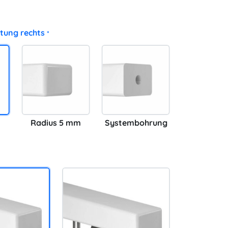
tung rechts
*
Radius 5 mm
Systembohrung