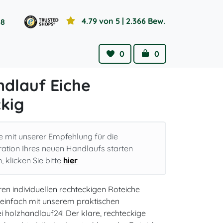
4.79 von 5
| 2.366 Bew.
58
0
0
Wishlist
Cart
ndlauf Eiche
kig
e mit unserer Empfehlung für die
ration Ihres neuen Handlaufs starten
 klicken Sie bitte
hier
hren individuellen rechteckigen Roteiche
einfach mit unserem praktischen
i holzhandlauf24! Der klare, rechteckige