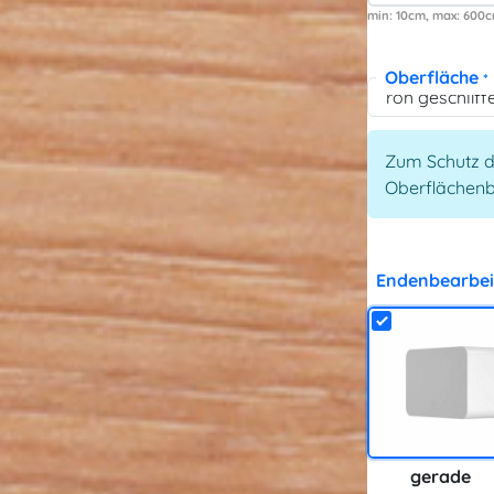
min: 10
max: 600
Oberfläche
*
Zum Schutz d
Oberflächen
Endenbearbei
gerade