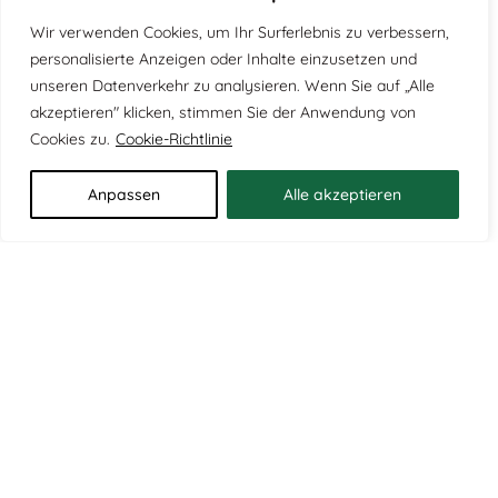
max: 5
Wir verwenden Cookies, um Ihr Surferlebnis zu verbessern,
personalisierte Anzeigen oder Inhalte einzusetzen und
unseren Datenverkehr zu analysieren. Wenn Sie auf „Alle
Überstand rechts in cm
*
akzeptieren" klicken, stimmen Sie der Anwendung von
Cookies zu.
Cookie-Richtlinie
max: 5
Anpassen
Alle akzeptieren
Aufdopplung
*
Abdeckleiste
*