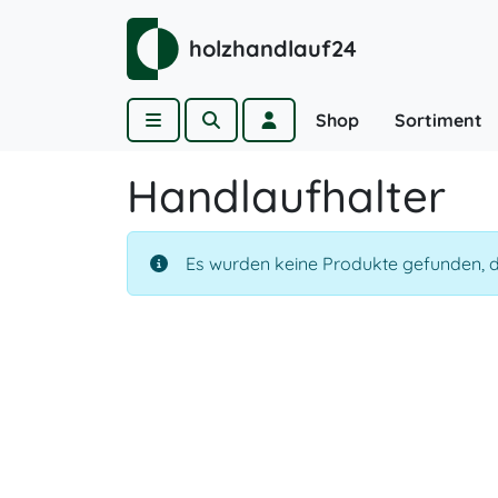
Weiter zum Inhalt
holzhandlauf24
Menu
Suche
Account
Shop
Sortiment
Handlaufhalter
Es wurden keine Produkte gefunden, d