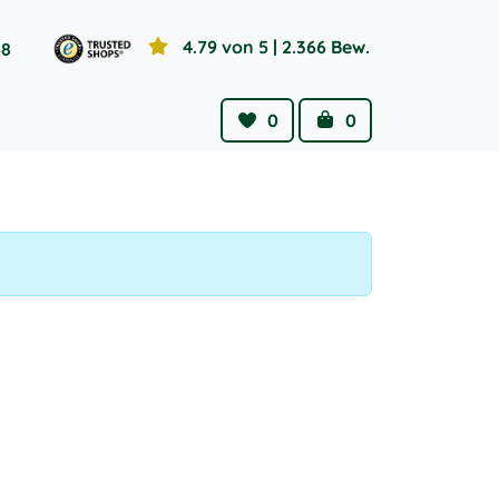
4.79 von 5
| 2.366 Bew.
58
0
0
Wishlist
Cart