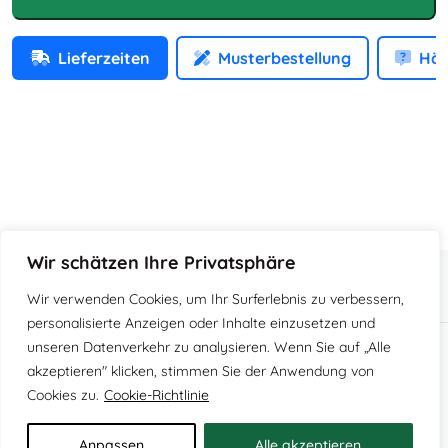
l
ä
Lieferzeiten
Musterbestellung
Häu
c
h
e
o
m
e
g
a
Wir schätzen Ihre Privatsphäre
M
e
Wir verwenden Cookies, um Ihr Surferlebnis zu verbessern,
n
personalisierte Anzeigen oder Inhalte einzusetzen und
g
unseren Datenverkehr zu analysieren. Wenn Sie auf „Alle
e
Impressum
Allg. Geschäftsbedingungen
akzeptieren" klicken, stimmen Sie der Anwendung von
Widerrufsbestimmungen
Datenschutzbestimmungen
Cookies zu.
Cookie-Richtlinie
Versandhinweise
Zahlmethoden
Vertrag widerrufen
Anpassen
Alle akzeptieren