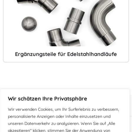
D
Ergänzungsteile für Edelstahlhandläufe
i
e
s
e
s
P
Wir schätzen Ihre Privatsphäre
r
o
Wir verwenden Cookies, um Ihr Surferlebnis zu verbessern,
d
personalisierte Anzeigen oder Inhalte einzusetzen und
u
unseren Datenverkehr zu analysieren. Wenn Sie auf „Alle
k
Impressum
Allg. Geschäftsbedingungen
akzeptieren" klicken, stimmen Sie der Anwendung von